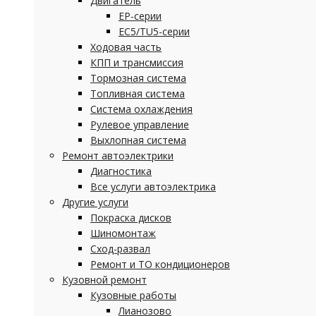
Двигатель
EP-серии
EC5/TU5-серии
Ходовая часть
КПП и трансмиссия
Тормозная система
Топливная система
Система охлаждения
Рулевое управление
Выхлопная система
Ремонт автоэлектрики
Диагностика
Все услуги автоэлектрика
Другие услуги
Покраска дисков
Шиномонтаж
Сход-развал
Ремонт и ТО кондиционеров
Кузовной ремонт
Кузовные работы
Лианозово