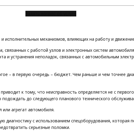
Задать вопрос об услуге
 и исполнительных механизмов, влияющих на работу и движение
м, связанных с работой узлов и электронных систем автомобил
та и устранения неполадок, связанных с автомобильным элект
гое – в первую очередь – бюджет. Чем раньше и чем точнее диа
приводит к тому, что неисправность определяется не с первого 
о подождать до следующего планового технического обслужива
л или агрегат автомобиля.
ую диагностику с использованием спецоборудования, которая 
редотвратить серьезные поломки.