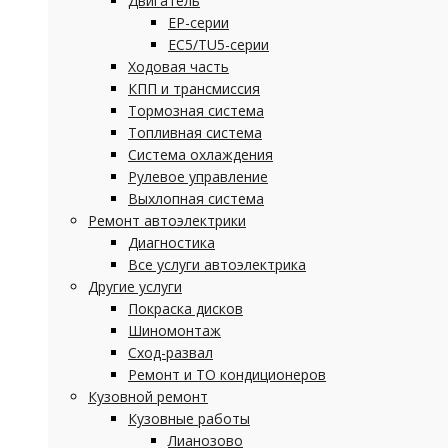
Двигатель
EP-серии
EC5/TU5-серии
Ходовая часть
КПП и трансмиссия
Тормозная система
Топливная система
Система охлаждения
Рулевое управление
Выхлопная система
Ремонт автоэлектрики
Диагностика
Все услуги автоэлектрика
Другие услуги
Покраска дисков
Шиномонтаж
Сход-развал
Ремонт и ТО кондиционеров
Кузовной ремонт
Кузовные работы
Лианозово