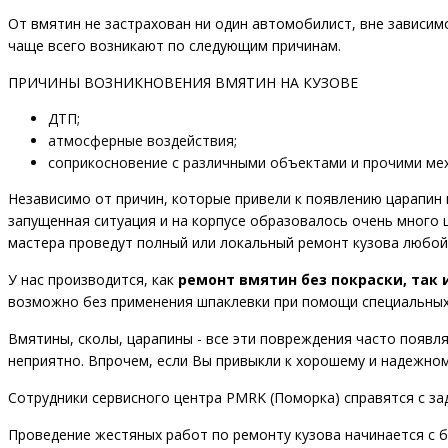
От вмятин не застрахован ни один автомобилист, вне зависи
чаще всего возникают по следующим причинам.
ПРИЧИНЫ ВОЗНИКНОВЕНИЯ ВМЯТИН НА КУЗОВЕ
ДТП;
атмосферные воздействия;
соприкосновение с различными объектами и прочими ме
Независимо от причин, которые привели к появлению царапин и
запущенная ситуация и на корпусе образовалось очень много 
мастера проведут полный или локальный ремонт кузова любой
У нас производится, как
ремонт вмятин без покраски, так 
возможно без применения шпаклевки при помощи специальных 
Вмятины, сколы, царапины - все эти повреждения часто появл
неприятно. Впрочем, если Вы привыкли к хорошему и надежном
Сотрудники сервисного центра PMRK (Поморка) справятся с за
Проведение жестяных работ по ремонту кузова начинается с б