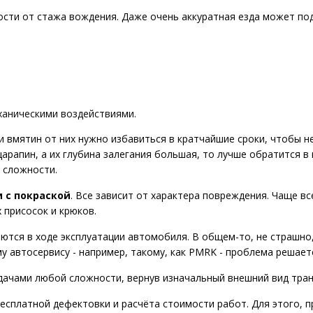
мости от стажа вождения. Даже очень аккуратная езда может п
ханическими воздействиями.
 вмятин от них нужно избавиться в кратчайшие сроки, чтобы не
царапин, а их глубина залегания большая, то лучше обратится 
 сложности.
и с покраской
. Все зависит от характера повреждения. Чаще в
присосок и крюков.
яются в ходе эксплуатации автомобиля. В общем-то, не страшно
у автосервису - например, такому, как PMRK - проблема решает
дачами любой сложности, вернув изначальный внешний вид тран
есплатной дефектовки и расчёта стоимости работ. Для этого, п