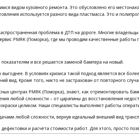
мся видом кузовного ремонта. Это обусловлено его местонахо
товления используется разного вида пластмасса. Это и полипро
распространенная проблема в ДТП на дороге. Многие владельцы
 сервис PMRK (Поморка), где мы проводим качественные работы
 показателям и все решается заменой бампера на новый.
выгоднее. В условиях кризиса такой подход является все боле
ий вид. Кроме того, никто не застрахован от повторного случа
ных центрах PMRK (Поморка), знают, как отремонтировать бам
ения любой сложности – от царапины до восстановления недос
 покраски целиком. Наши специалисты выполняют работы операт
дачами любой сложности, вернув идеальный внешний вид трансп
 дефектовки и расчёта стоимости работ. Для этого, просто поз