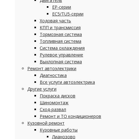
Двигатель
EP-серии
EC5/TU5-серии
Ходовая часть
КПП и трансмиссия
Тормозная система
Топливная система
Система охлаждения
Рулевое управление
Выхлопная система
Ремонт автоэлектрики
Диагностика
Все услуги автоэлектрика
Другие услуги
Покраска дисков
Шиномонтаж
Сход-развал
Ремонт и ТО кондиционеров
Кузовной ремонт
Кузовные работы
Лианозово